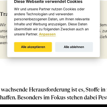
Diese Webseite verwendet Cookies
Wir und unsere Partner nutzen Cookies oder
andere Technologien und verwenden
Tracciabilità
personenbezogenen Daten, um Ihnen relevante
Inhalte und Werbung anzuzeigen. Diese Daten
Wir gewähren die lückenlose Rückverfolgbarkeit von jedem 
übermitteln wir zu folgenden Zwecken auch an
unseren Rückstellmustern kann somit im Bedarfsfall, z.B. z
unsere Partner.
Anpassen
Verträglichkeit, ein Rezept selbst Jahre nach dessen Auslie
werden.
Alle akzeptieren
Alle ablehnen
 wachsende Herausforderung ist es, Stoffe in 
haffen. Besonders im Fokus stehen dabei Pes