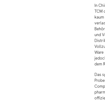
In Ch
TCM o
kaum 
verla
Behör
und V
Distr
Vollz
Ware 
jedoc
dem R
Das s
Probe
Compl
pharm
offizi