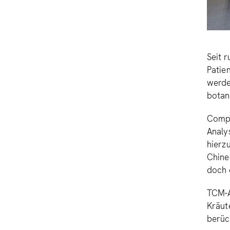
Seit 
Patie
werde
botan
Compl
Analy
hierzu
Chine
doch 
TCM-A
Kräut
berüc