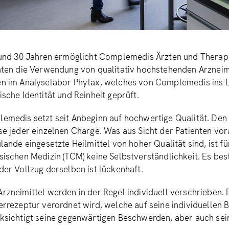
rund 30 Jahren ermöglicht Complemedis Ärzten und Therap
nten die Verwendung von qualitativ hochstehenden Arzneimi
n im Analyselabor Phytax, welches von Complemedis ins L
ische Identität und Reinheit geprüft.
emedis setzt seit Anbeginn auf hochwertige Qualität. Den 
se jeder einzelnen Charge. Was aus Sicht der Patienten vor
lande eingesetzte Heilmittel von hoher Qualität sind, ist f
sischen Medizin (TCM) keine Selbstverständlichkeit. Es be
der Vollzug derselben ist lückenhaft.
rzneimittel werden in der Regel individuell verschrieben. 
errezeptur verordnet wird, welche auf seine individuellen 
ksichtigt seine gegenwärtigen Beschwerden, aber auch sein