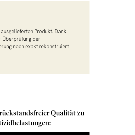
ausgelieferten Produkt. Dank
ur Überprüfung der
ferung noch exakt rekonstruiert
rückstandsfreier Qualität zu
tizidbelastungen: