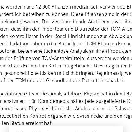
ina werden rund 12‘000 Pflanzen medizinisch verwendet. E
rdentlich betreiben zu können. Diese Pflanzen sind in der
bekannt gewesen. Der verschreibende Arzt kennt zwar ihre
ssen, dass ihm der Importeur und Distributor der TCM-Arzne
den kontrollieren in der Regel Einrichtungen zur Abwicklun
erfallsdatum - aber in der Botanik der TCM-Pflanzen kennen 
ibutoren bieten eine lückenlose Analytik an ihren Produkte
ug der Prüfung von TCM-Arzneimitteln. Ausserdem werden of
direkt aus Fernost im Koffer mitgebracht. Dies mag einen fi
h gesundheitliche Risiken mit sich bringen. Regelmässig w
uf der TCM und der Gesundheit des Patienten schaden.
pezialisierte Team des Analyselabors Phytax hat in den le
n analysiert. Für Complemedis hat es jede ausgelieferte 
emedis und Phytax viel erreicht. Auch, dass in der Schwei
azeutischen Kontrollorganen wie Swissmedic und den regio
ellen Status erreicht hat.