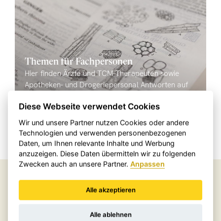
Themen für Fachpersonen
Hier finden Ärzte und TCM-Therapeuten sowie
Apotheken- und Drogeriepersonal Antworten auf
fachliche Fragen.
Diese Webseite verwendet Cookies
Wir und unsere Partner nutzen Cookies oder andere
Technologien und verwenden personenbezogenen
Sie befinden sich hier:
Daten, um Ihnen relevante Inhalte und Werbung
Home
FAQ
anzuzeigen. Diese Daten übermitteln wir zu folgenden
Zwecken auch an unsere Partner.
Anpassen
Einfach bezahlen mit
Alle akzeptieren
Alle ablehnen