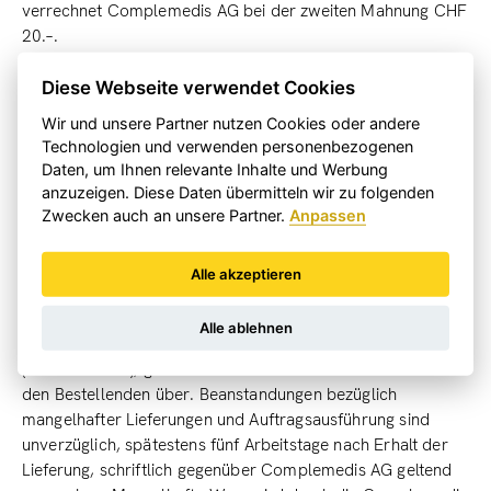
verrechnet Complemedis AG bei der zweiten Mahnung CHF
20.–.
Diese Webseite verwendet Cookies
Wir und unsere Partner nutzen Cookies oder andere
8. Eigentumsvorbehalt, Nutzen und Gefahr
Technologien und verwenden personenbezogenen
Die im Auftrag von Bestellenden hergestellten Produkte
Daten, um Ihnen relevante Inhalte und Werbung
oder anderweitig gelieferte Waren bleiben bis zum
anzuzeigen. Diese Daten übermitteln wir zu folgenden
Zwecken auch an unsere Partner.
Anpassen
vollständigen Abschluss des Vertrags zwischen
Bestellenden und Complemedis AG im Eigentum von
Complemedis AG. Nach Übergabe der im Auftrag von
Alle akzeptieren
Bestellenden hergestellten Produkte an die Schweizerische
Post oder an einen von Complemedis AG beauftragten
Alle ablehnen
Transportdienst oder direkt an den Bestellenden
(Selbstabholer), gehen Nutzen und Gefahr der Waren auf
den Bestellenden über. Beanstandungen bezüglich
mangelhafter Lieferungen und Auftragsausführung sind
unverzüglich, spätestens fünf Arbeitstage nach Erhalt der
Lieferung, schriftlich gegenüber Complemedis AG geltend