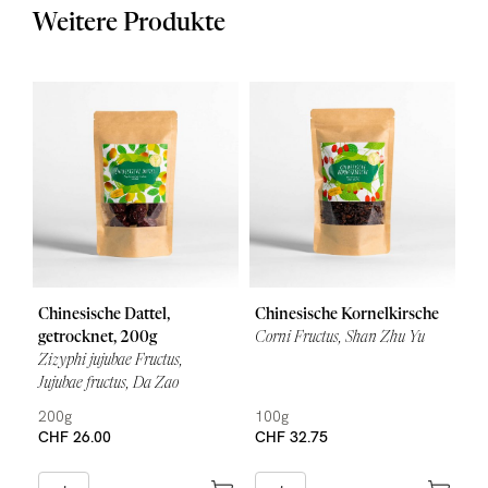
Eiweiss
ca. 8.2 g
Weitere Produkte
Salz
Chinesische Dattel,
Chinesische Kornelkirsche
getrocknet, 200g
Corni Fructus, Shan Zhu Yu
Zizyphi jujubae Fructus,
Jujubae fructus, Da Zao
200g
100g
CHF 26.00
CHF 32.75