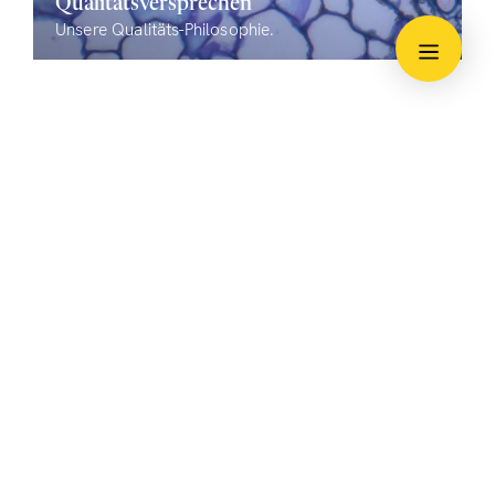
Qualitätsversprechen
Unsere Qualitäts-Philosophie.
Empfehlungen aus unserem Shop:
Bio Cordyceps sinensis
Extrakt Kapseln
Cordyceps, Raupenpilz, Jartsa
Gunbu, Dong Chong Xia Cao/
冬虫夏草
Chinesische Dattel,
getrocknet, 200g
Zizyphi jujubae Fructus,
Jujubae fructus, Da Zao